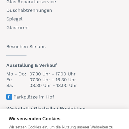
Glas Reparaturservice
Duschabtrennungen
Spiegel
Glastüren
Besuchen Sie uns
Ausstellung & Verkauf
Mo - Do:
07.30 Uhr - 17.00 Uhr
Fr:
07.30 Uhr - 16.30 Uhr
Sa:
08.30 Uhr - 13.00 Uhr
P
Parkplätze im Hof
Werkstatt / Glashalle / Produktion
Mo - Fr:
07.30 Uhr - 17.00 Uhr
Wir verwenden Cookies
Wir setzen Cookies ein, um die Nutzung unserer Webseiten zu
Adresse der Werkstatt: